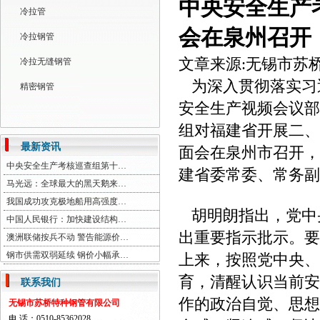
中央安全生产
冷拉管
会在泉州召开
冷拉钢管
文章来源:无锡市苏
冷拉无缝钢管
为深入贯彻落实习
精密钢管
安全生产视频会议部
组对福建省开展二、
最新资讯
面会在泉州市召开，
中央安全生产考核巡查组第十…
建省委常委、常务副
马光远：全球最大的黑天鹅来…
我国成功攻克极地船用高强度…
胡明朗指出，党中
中国人民银行：加快建设结构…
出重要指示批示。要
澳洲联储按兵不动 警告能源价…
钢市供需双弱延续 钢价小幅承…
上来，按照党中央、
育，清醒认识当前安
联系我们
作的政治自觉、思想
无锡市苏桥特种钢管有限公司
电 话：0510-85362028