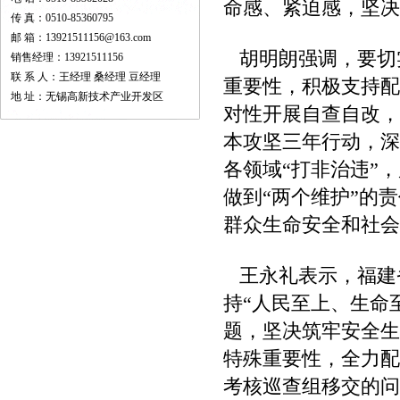
命感、紧迫感，坚决
传 真：0510-85360795
邮 箱：13921511156@163.com
胡明朗强调，要切
销售经理：13921511156
联 系 人：王经理 桑经理 豆经理
重要性，积极支持配
地 址：无锡高新技术产业开发区
对性开展自查自改，
本攻坚三年行动，深
各领域“打非治违”
做到“两个维护”的
群众生命安全和社会
王永礼表示，福建
持“人民至上、生命
题，坚决筑牢安全生
特殊重要性，全力配
考核巡查组移交的问