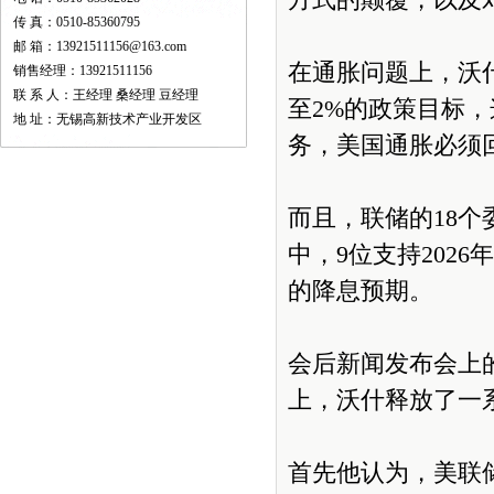
方式的颠覆，以及
传 真：0510-85360795
邮 箱：13921511156@163.com
在通胀问题上，沃
销售经理：13921511156
联 系 人：王经理 桑经理 豆经理
至2%的政策目标
地 址：无锡高新技术产业开发区
务，美国通胀必须
而且，联储的18个
中，9位支持202
的降息预期。
会后新闻发布会上
上，沃什释放了一
首先他认为，美联