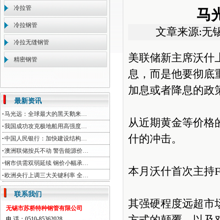
冷拉管
马
冷拉钢管
文章来源:无
冷拉无缝钢管
美联储新主席沃什
精密钢管
息，而是他要彻底
加息或者降息的政
最新资讯
马光远：全球最大的黑天鹅来…
从近期黄金等价格
我国成功攻克极地船用高强度…
什的冲击。
中国人民银行：加快建设结构…
澳洲联储按兵不动 警告能源价…
钢市供需双弱延续 钢价小幅承…
本月沃什首次主持
欧洲央行上调三大关键利率 全…
联系我们
其强硬程度远超市
无锡市苏桥特种钢管有限公司
电 话：0510-85362028