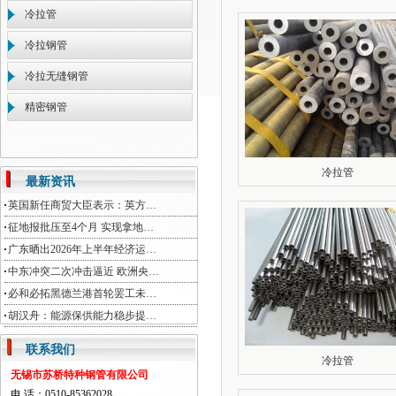
冷拉管
冷拉钢管
冷拉无缝钢管
精密钢管
冷拉管
最新资讯
英国新任商贸大臣表示：英方…
征地报批压至4个月 实现拿地…
广东晒出2026年上半年经济运…
中东冲突二次冲击逼近 欧洲央…
必和必拓黑德兰港首轮罢工未…
胡汉舟：能源保供能力稳步提…
联系我们
冷拉管
无锡市苏桥特种钢管有限公司
电 话：0510-85362028