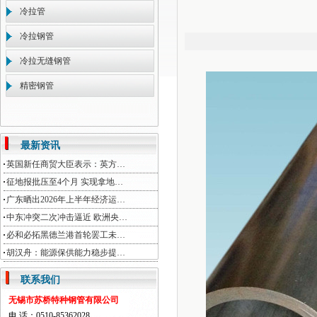
冷拉管
冷拉钢管
冷拉无缝钢管
精密钢管
最新资讯
英国新任商贸大臣表示：英方…
征地报批压至4个月 实现拿地…
广东晒出2026年上半年经济运…
中东冲突二次冲击逼近 欧洲央…
必和必拓黑德兰港首轮罢工未…
胡汉舟：能源保供能力稳步提…
联系我们
无锡市苏桥特种钢管有限公司
电 话：0510-85362028