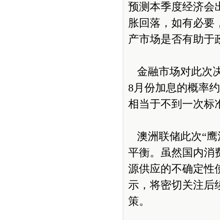
预测本季度经济会
胀回落，如有必要
产市场是否有助于
金融市场对此次决
8月份加息的概率约
相当于不到一次标
澳洲联储此次“鹰
平衡。虽然国内消
源供应的不确定性
示，将密切关注后
策。