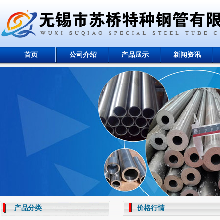
首页
公司介绍
产品展示
新闻资讯
产品分类
价格行情