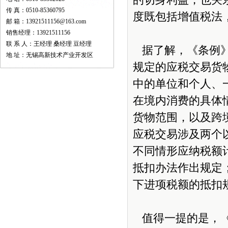
的切身利益，也关
传 真：0510-85360795
度既包括增值税法
邮 箱：13921511156@163.com
销售经理：13921511156
联 系 人：王经理 桑经理 豆经理
据了解，《条例》
地 址：无锡高新技术产业开发区
规定的应税交易货
中的单位和个人、
在境内消费的具体
货物范围，以及跨
应税交易涉及两个
不同情形应纳税额
抵扣办法作出规定
下进项税额的抵扣
值得一提的是，《条