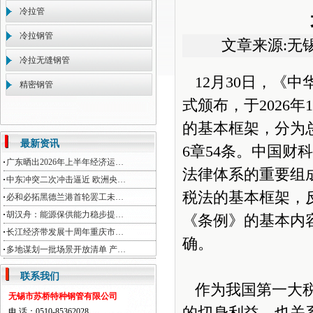
冷拉管
冷拉钢管
文章来源:无
冷拉无缝钢管
12月30日，《中
精密钢管
式颁布，于2026
的基本框架，分为
最新资讯
6章54条。中国
广东晒出2026年上半年经济运…
法律体系的重要组
中东冲突二次冲击逼近 欧洲央…
税法的基本框架，
必和必拓黑德兰港首轮罢工未…
胡汉舟：能源保供能力稳步提…
《条例》的基本内
长江经济带发展十周年重庆市…
确。
多地谋划一批场景开放清单 产…
联系我们
作为我国第一大税
无锡市苏桥特种钢管有限公司
电 话：0510-85362028