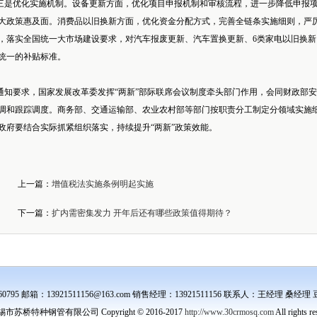
是优化实施机制。设备更新方面，优化项目申报机制和审核流程，进一步降低申报项
大政策惠及面。消费品以旧换新方面，优化资金分配方式，完善全链条实施细则，严厉
，落实全国统一大市场建设要求，对汽车报废更新、汽车置换更新、6类家电以旧换新
统一的补贴标准。
知要求，国家发展改革委发挥“两新”部际联席会议制度牵头部门作用，会同财政部安
调和跟踪调度。商务部、交通运输部、农业农村部等部门按职责分工制定分领域实施
政府要结合实际抓紧组织落实，持续提升“两新”政策效能。
上一篇：
增值税法实施条例明起实施
下一篇：
扩内需密集发力 开年后还有哪些政策值得期待？
-85360795 邮箱：13921511156@163.com 销售经理：13921511156 联系人：王
市苏桥特种钢管有限公司 Copyright © 2016-2017
http://www.30crmosq.com
All rights r