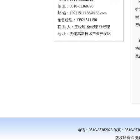
三
传 真：0510-85360795
扩
邮 箱：13921511156@163.com
时
销售经理：13921511156
行
联 系 人：王经理 桑经理 豆经理
地 址：无锡高新技术产业开发区
通
协
民
电话：0510-85362028 传真：0510
版权所有 © 无锡