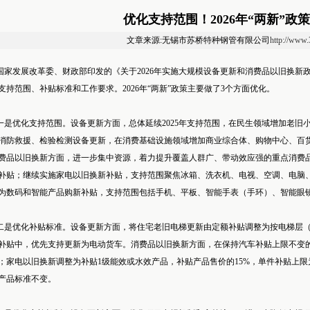
优化支持范围！2026年“两新”政
文章来源:无锡市苏桥特种钢管有限公司
http://www
家发展改革委、财政部印发的《关于2026年实施大规模设备更新和消费品以旧换新政策的
支持范围、补贴标准和工作要求。2026年“两新”政策主要做了3个方面优化。
是优化支持范围。设备更新方面，总体延续2025年支持范围，在民生领域增加老旧
消防救援、检验检测设备更新，在消费基础设施领域增加商业综合体、购物中心、百
费品以旧换新方面，进一步集中资源，着力提升覆盖人群广、带动效应强的重点消费品
补贴；继续实施家电以旧换新补贴，支持范围聚焦冰箱、洗衣机、电视、空调、电脑
为数码和智能产品购新补贴，支持范围包括手机、平板、智能手表（手环）、智能眼
是优化补贴标准。设备更新方面，将住宅老旧电梯更新由定额补贴调整为按电梯层（
补贴中，优先支持更新为电动货车。消费品以旧换新方面，在保持汽车补贴上限不变
；家电以旧换新调整为补贴1级能效或水效产品，补贴产品售价的15%，单件补贴上限
产品标准不变。