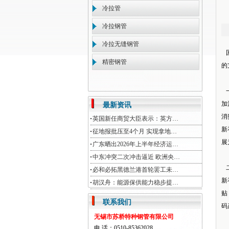
冷拉管
冷拉钢管
冷拉无缝钢管
国
精密钢管
的
一
加
最新资讯
消
英国新任商贸大臣表示：英方…
新
征地报批压至4个月 实现拿地…
展
广东晒出2026年上半年经济运…
中东冲突二次冲击逼近 欧洲央…
二
必和必拓黑德兰港首轮罢工未…
新
胡汉舟：能源保供能力稳步提…
贴
联系我们
码
无锡市苏桥特种钢管有限公司
电 话：0510-85362028