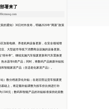
策部署来了
.30crmosq.com
通知》30日对外发布，明确2026年“两新”政策
小区加装电梯、养老机构设备更新，在安全领域增
货店、大型超市等线下消费商业设施的设备更新。
“得补率”。继续实施汽车报废更新和汽车置换更
、热水器等6类产品；同时，将数码产品购新补贴拓
镜和智能家居产品（含适老化家居产品）。
站）数分档差异化补贴；在老旧营运货车报废更
的基础上，将定额补贴调整为按车价比例进行补
为1500元；数码和智能产品的补贴标准保持此前数