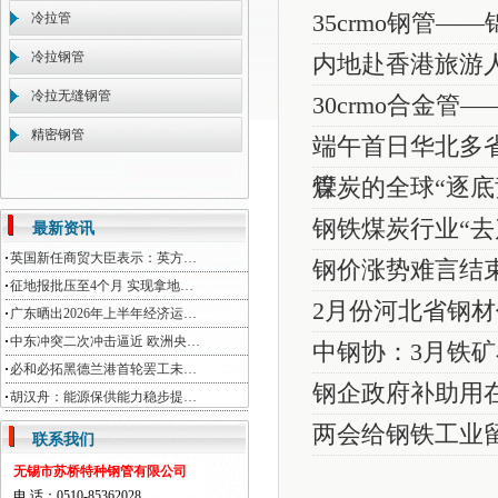
冷拉管
35crmo钢管—
冷拉钢管
内地赴香港旅游人
冷拉无缝钢管
30crmo合金
精密钢管
端午首日华北多省
管
煤炭的全球“逐底竞争
钢铁煤炭行业“去
最新资讯
英国新任商贸大臣表示：英方…
钢价涨势难言结
征地报批压至4个月 实现拿地…
2月份河北省钢
广东晒出2026年上半年经济运…
中东冲突二次冲击逼近 欧洲央…
中钢协：3月铁
必和必拓黑德兰港首轮罢工未…
钢企政府补助用
胡汉舟：能源保供能力稳步提…
两会给钢铁工业
联系我们
无锡市苏桥特种钢管有限公司
电 话：0510-85362028