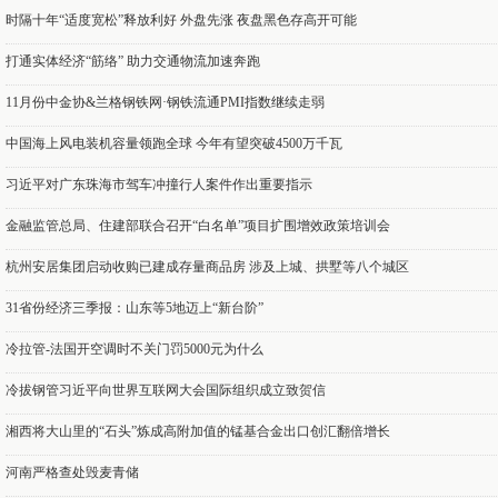
时隔十年“适度宽松”释放利好 外盘先涨 夜盘黑色存高开可能
打通实体经济“筋络” 助力交通物流加速奔跑
11月份中金协&兰格钢铁网·钢铁流通PMI指数继续走弱
中国海上风电装机容量领跑全球 今年有望突破4500万千瓦
习近平对广东珠海市驾车冲撞行人案件作出重要指示
金融监管总局、住建部联合召开“白名单”项目扩围增效政策培训会
杭州安居集团启动收购已建成存量商品房 涉及上城、拱墅等八个城区
31省份经济三季报：山东等5地迈上“新台阶”
冷拉管-法国开空调时不关门罚5000元为什么
冷拔钢管习近平向世界互联网大会国际组织成立致贺信
湘西将大山里的“石头”炼成高附加值的锰基合金出口创汇翻倍增长
河南严格查处毁麦青储