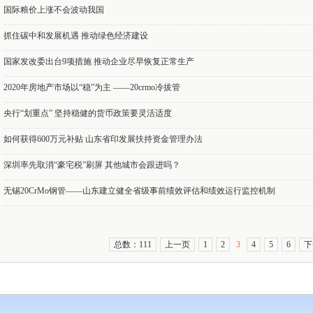
国际粮价上涨不会波动我国
抓住碳中和发展机遇 推动绿色经济建设
国家发改委出台9项措施 推动企业尽早恢复正常生产
2020年房地产市场以“稳”为主 ——20crmo冷拔管
央行“划重点” 坚持稳健的货币政策要灵活适度
如何获得600万元补贴 山东省印发展扶持资金管理办法
深圳率先取消“豪宅税”刷屏 其他城市会跟进吗？
无锡20CrMo钢管——山东建立健全省级事前绩效评估和绩效运行监控机制
总数：111
上一页
1
2
3
4
5
6
下