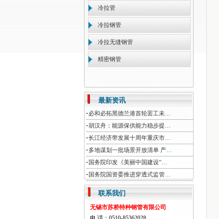
冷拉管
冷拉钢管
冷拉无缝钢管
精密钢管
最新资讯
必和必拓黑德兰港首轮罢工未…
胡汉舟：能源保供能力稳步提…
长江经济带发展十周年重庆市…
多地谋划一批场景开放清单 产…
国务院印发《美丽中国建设“…
国务院国资委推进穿透式监管…
联系我们
无锡市苏桥特种钢管有限公司
电 话：0510-85362028