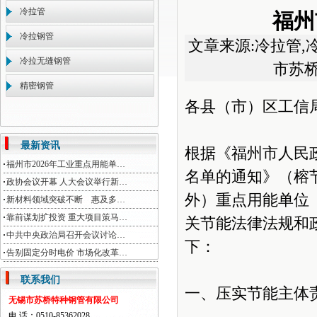
冷拉管
福州
冷拉钢管
文章来源:冷拉管,
冷拉无缝钢管
市苏
精密钢管
各县（市）区工信
最新资讯
根据《福州市人民政
福州市2026年工业重点用能单…
名单的通知》（榕节
政协会议开幕 人大会议举行新…
外）重点用能单位
新材料领域突破不断 惠及多…
靠前谋划扩投资 重大项目策马…
关节能法律法规和
中共中央政治局召开会议讨论…
下：
告别固定分时电价 市场化改革…
联系我们
一、压实节能主体
无锡市苏桥特种钢管有限公司
电 话：0510-85362028