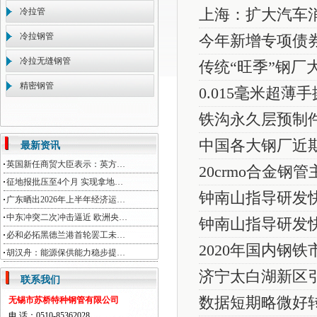
冷拉管
上海：扩大汽车
冷拉钢管
今年新增专项债
冷拉无缝钢管
传统“旺季”钢厂
精密钢管
0.015毫米超
铁沟永久层预制
中国各大钢厂近
最新资讯
英国新任商贸大臣表示：英方…
20crmo合金钢
征地报批压至4个月 实现拿地…
钟南山指导研发快
广东晒出2026年上半年经济运…
中东冲突二次冲击逼近 欧洲央…
钟南山指导研发快
必和必拓黑德兰港首轮罢工未…
2020年国内钢
胡汉舟：能源保供能力稳步提…
济宁太白湖新区引
联系我们
数据短期略微好转
无锡市苏桥特种钢管有限公司
电 话：0510-85362028