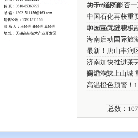
20crmo钢管
关于“经济能否一
传 真：0510-85360795
邮 箱：13921511156@163.com
中国石化再获重要
销售经理：13921511156
20crmo无缝管
联 系 人：王经理 桑经理 豆经理
中国宝武正积极
地 址：无锡高新技术产业开发区
海南启动国际旅游
最新！唐山丰润区
济南加快推进莱
锅炉淘汰
高温“赖”上山城
高温橙色预警！11
总数：10