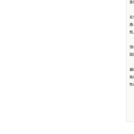
策
在
惠
投
强
国
越
临
性