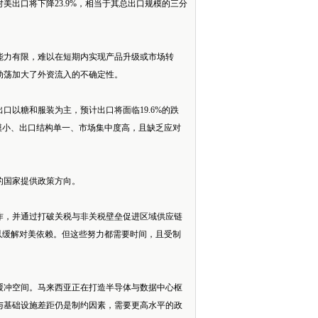
出口将下降23.9%，相当于其总出口规模的三分
能力有限，难以在短期内实现产品升级或市场转
动荡加大了外资流入的不确定性。
以糖和服装为主，预计出口将面临19.6%的跌
模小、出口结构单一、市场集中度高，且缺乏应对
的国家提供政策方向。
作，并通过打破关税与非关税壁垒促进区域供应链
，以缓解对美依赖。但这些努力都需要时间，且受制
缓冲空间。马来西亚正在打造半导体与数据中心枢
与基础设施差距仍是制约因素，需要更高水平的政