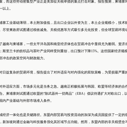
重，而这些劳动密集型产业正是美加征关税举措的重点打击对象。报告预测，柬埔寨对美
一以上。
埔寨工业基础薄弱，本土附加值低，且出口企业以外资为主，本土企业规模小，技术
。尽管柬政府试图通过税收减免、关税优惠等方式吸引多元化投资，但全球贸易环境
了越南与柬埔寨，一些太平洋岛国和南亚经济体也在贸易冲击中显得尤为脆弱。斐济出口
；斯里兰卡的纺织品与茶叶产业同样受到重创，出口预计下降15%。这些国家经济规
部冲击的政策空间与财政能力。
对日益复杂的贸易环境，报告提出了对外适应与对内强化的双轨策略，为受损最严重
对外适应方面，市场多元化是当务之急。越南正积极拓展与韩国、欧盟等经济体的合
合。柬埔寨则试图通过欧盟的“除武器外一切商品”（EBA）倡议待遇扩大对欧出口
国内产业基础与外部市场准入条件。
域经济一体化也是关键路径。东盟内部贸易与投资流动的加深为成员国提供了一定的
，新加坡则通过金融与科技服务强化其区域节点功能。然而，东盟内部的非关税壁垒