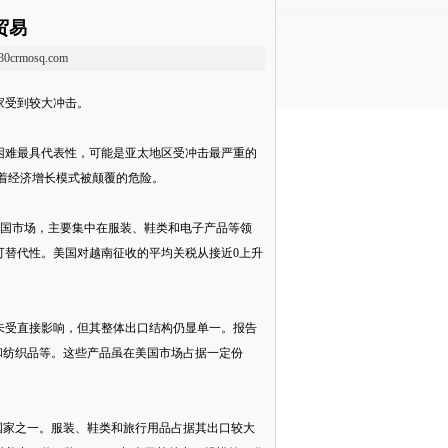
贸易
.30crmosq.com
家受到较大冲击。
困难最具代表性，可能是亚太地区受冲击最严重的
面临着经济增长模式被颠覆的危险。
美国市场，主要集中在服装、鞋类和电子产品等领
可替代性。美国对越南征收的平均关税从接近0上升
未受直接影响，但其整体出口结构仍显单一。报告
和纺织品等。这些产品虽在美国市场占据一定份
国家之一。服装、鞋类和旅行用品占据其出口较大