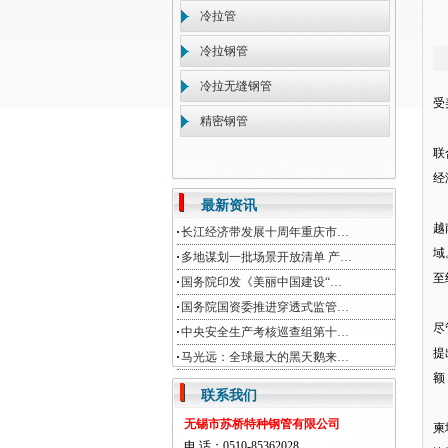
冷拉管
冷拉钢管
冷拉无缝钢管
受
精密钢管
联
经
最新资讯
越
长江经济带发展十周年重庆市…
域
多地谋划一批场景开放清单 产…
至
国务院印发《美丽中国建设“…
国务院国资委推进穿透式监管…
尽
中央安全生产考核巡查组第十…
提
马光远：全球最大的黑天鹅来…
额
联系我们
无锡市苏桥特种钢管有限公司
柬
电 话：0510-85362028