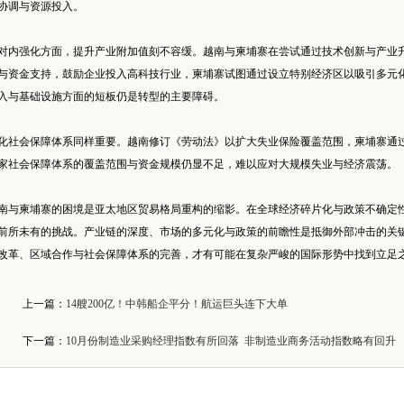
协调与资源投入。
对内强化方面，提升产业附加值刻不容缓。越南与柬埔寨在尝试通过技术创新与产业
与资金支持，鼓励企业投入高科技行业，柬埔寨试图通过设立特别经济区以吸引多元
入与基础设施方面的短板仍是转型的主要障碍。
化社会保障体系同样重要。越南修订《劳动法》以扩大失业保险覆盖范围，柬埔寨通过“I
家社会保障体系的覆盖范围与资金规模仍显不足，难以应对大规模失业与经济震荡。
南与柬埔寨的困境是亚太地区贸易格局重构的缩影。在全球经济碎片化与政策不确定
前所未有的挑战。产业链的深度、市场的多元化与政策的前瞻性是抵御外部冲击的关
改革、区域合作与社会保障体系的完善，才有可能在复杂严峻的国际形势中找到立足
上一篇：
14艘200亿！中韩船企平分！航运巨头连下大单
下一篇：
10月份制造业采购经理指数有所回落 非制造业商务活动指数略有回升