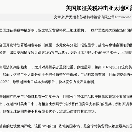
美国加征关税冲击亚太地区
文章来源:无锡市苏桥特种钢管有限公司
http://www
美国加征关税举措影响，亚太地区贸易格局正加速重构，一些严重依赖美国市场的国
合国开发计划署近期发布的《颠覆、多元化与分化》报告显示，越南与柬埔寨面临的
济体，出口萎缩幅度预计高达19.2%与23.9%，远超亚太地区6.4%的平均水平，正
南经济长期依赖出口，尤其对美贸易占重要比重。数据显示，越南36.6%的出口流向
。然而，这些产业大部分处于全球价值链的中低端，产品附加值有限，且面临较高的
约20%，导致越南出口成本大幅攀升，价格竞争力被严重削弱。
管越南在电子产品领域具有一定竞争力，且部分半导体产品因美国供应链豁免政策而
出，在越南对美出口中，有相当比例属于“难以替代但竞争力有限”的品类，例如家具
，但在全球范围内并不具备显著优势，难以迅速转向其他市场。
埔寨的处境更为严峻。该国58%的出口依赖美国市场，是全球对美贸易依赖度最高的