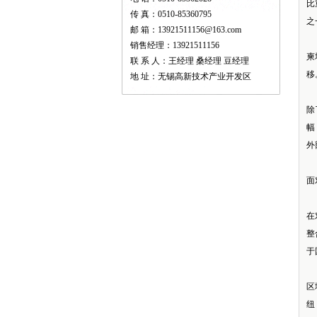
比
传 真：0510-85360795
之
邮 箱：13921511156@163.com
销售经理：13921511156
柬
联 系 人：王经理 桑经理 豆经理
移
地 址：无锡高新技术产业开发区
除
幅
外
面
在
整
于
区
纽