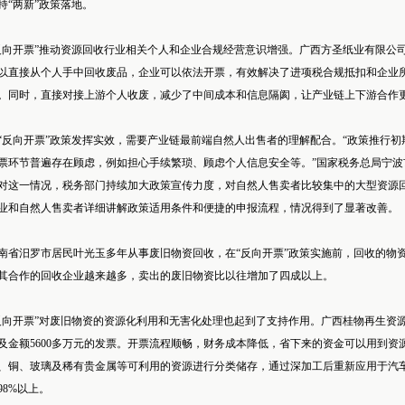
持“两新”政策落地。
反向开票”推动资源回收行业相关个人和企业合规经营意识增强。广西方圣纸业有限公司
以直接从个人手中回收废品，企业可以依法开票，有效解决了进项税合规抵扣和企业
。同时，直接对接上游个人收废，减少了中间成本和信息隔阂，让产业链上下游合作更
“反向开票”政策发挥实效，需要产业链最前端自然人出售者的理解配合。“政策推行
票环节普遍存在顾虑，例如担心手续繁琐、顾虑个人信息安全等。”国家税务总局宁
对这一情况，税务部门持续加大政策宣传力度，对自然人售卖者比较集中的大型资源
业和自然人售卖者详细讲解政策适用条件和便捷的申报流程，情况得到了显著改善。
南省汨罗市居民叶光玉多年从事废旧物资回收，在“反向开票”政策实施前，回收的物
其合作的回收企业越来越多，卖出的废旧物资比以往增加了四成以上。
反向开票”对废旧物资的资源化利用和无害化处理也起到了支持作用。广西桂物再生资源
及金额5600多万元的发票。开票流程顺畅，财务成本降低，省下来的资金可以用到
、铜、玻璃及稀有贵金属等可利用的资源进行分类储存，通过深加工后重新应用于汽
98%以上。