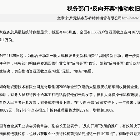
税务部门“反向开票”推动收
文章来源:无锡市苏桥特种钢管有限公司
http://www
家税务总局最新统计数据显示，截至今年6月底，全国有1.33万户资源回收企业向167万
511万份。
024年4月29日起，为配合推动新一轮大规模设备更新和消费品以旧换新行动，进一
便利性，税务部门明确在资源回收行业实施“反向开票”政策。随着“反向开票”政策落
效解决，切实推动资源回收企业“收旧”无阻、“换新”畅通。
湖奇瑞资源技术有限公司是奇瑞集团2006年全资兴建的大型报废机动车回收拆解企
辆后，财务人员都得挨个给车主打电话督促他们开具发票，很多人觉得操作流程繁琐，
自然人出售者开具发票，财务成本明显下降。在“反向开票”政策支持下，一年多来，该公
800万元，预计今年企业报废车拆解处理量将达到2万台，增幅超100%。
国有色金属工业协会党委常委、副会长王健表示，“反向开票”政策的推广，有效解决了
增值税进项税额，也难以获取企业所得税税前扣除凭据这一行业“痛点”，有助于鼓励