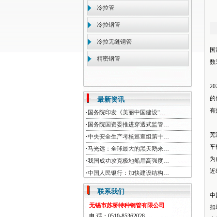
冷拉管
冷拉钢管
冷拉无缝钢管
国
精密钢管
数
2
的
最新资讯
有
国务院印发《美丽中国建设“…
国务院国资委推进穿透式监管…
芜
中央安全生产考核巡查组第十…
车
马光远：全球最大的黑天鹅来…
为
我国成功攻克极地船用高强度…
近
中国人民银行：加快建设结构…
联系我们
中
无锡市苏桥特种钢管有限公司
扣
电 话：0510-85362028