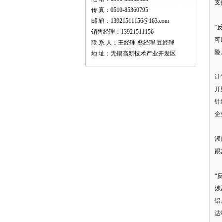
支
传 真：0510-85360795
邮 箱：13921511156@163.com
“
销售经理：13921511156
可
联 系 人：王经理 桑经理 豆经理
险
地 址：无锡高新技术产业开发区
让
开
针
企
湖
跟
“
涉
铝
达