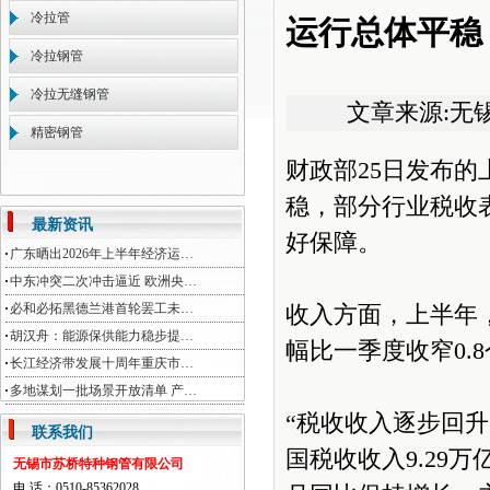
冷拉管
运行总体平稳
冷拉钢管
冷拉无缝钢管
文章来源:无
精密钢管
财政部25日发布
稳，部分行业税收
最新资讯
好保障。
广东晒出2026年上半年经济运…
中东冲突二次冲击逼近 欧洲央…
必和必拓黑德兰港首轮罢工未…
收入方面，上半年，
胡汉舟：能源保供能力稳步提…
幅比一季度收窄0.
长江经济带发展十周年重庆市…
多地谋划一批场景开放清单 产…
“税收收入逐步回
联系我们
国税收收入9.29
无锡市苏桥特种钢管有限公司
电 话：0510-85362028