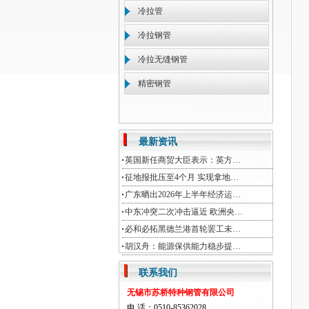
冷拉管
冷拉钢管
冷拉无缝钢管
精密钢管
最新资讯
英国新任商贸大臣表示：英方…
征地报批压至4个月 实现拿地…
广东晒出2026年上半年经济运…
中东冲突二次冲击逼近 欧洲央…
必和必拓黑德兰港首轮罢工未…
胡汉舟：能源保供能力稳步提…
联系我们
无锡市苏桥特种钢管有限公司
电 话：0510-85362028