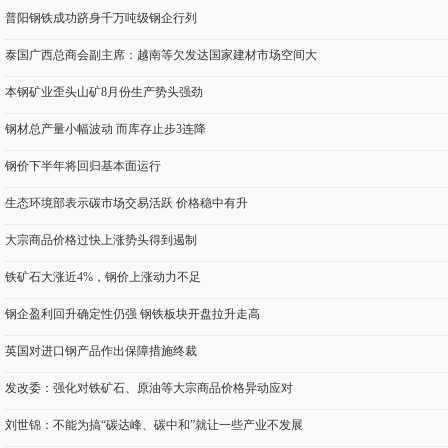
普阳钢铁成功跻身千万吨级钢企行列
泰国广西总商会副主席：越南等欠发达国家建材市场空间大
本钢矿业歪头山矿8月份生产势头强劲
钢材总产量小幅波动 而库存止步3连降
钢价下半年将回归基本面运行
生态环境部表示碳市场交易活跃 价格稳中有升
大宗商品价格过快上涨势头得到遏制
铁矿石大涨近4%，钢价上涨动力不足
钢企盈利回升确定性仍强 钢铁板块开盘拉升走高
英国对进口钢产品作出保障措施终裁
发改委：强化对铁矿石、原油等大宗商品价格异动应对
刘世锦：不能为搞“碳达峰、碳中和”就让一些产业不发展