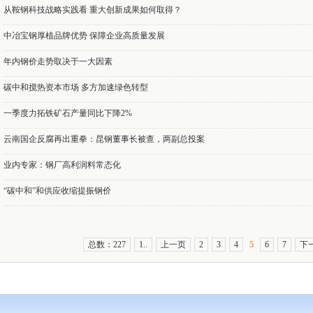
从鞍钢科技战略实践看 重大创新成果如何取得？
中冶宝钢厚植品牌优势 保障企业高质量发展
年内钢价走势取决于一大因素
碳中和搅热资本市场 多方加速绿色转型
一季度力拓铁矿石产量同比下降2%
云南国企反腐再出重拳：昆钢董事长被查，两副总投案
业内专家：钢厂高利润料常态化
“碳中和”和供应收缩提振钢价
总数：227
1..
上一页
2
3
4
5
6
7
下