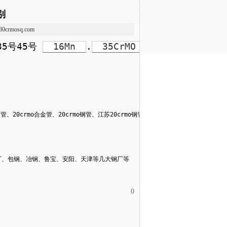
别
.30crmosq.com
35号45号 
16Mn
.
35CrMO
.
42CrMo
.
o无缝管、20crmo合金管、20crmo钢管、江苏20crmo钢管等，所售产
厂、包钢、冶钢、鲁宝、安阳、天津等几大钢厂等
0