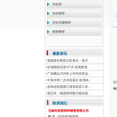
冷拉管
冷拉钢管
冷拉无缝钢管
精密钢管
最新资讯
英国新任商贸大臣表示：英方…
征地报批压至4个月 实现拿地…
广东晒出2026年上半年经济运…
中东冲突二次冲击逼近 欧洲央…
公
必和必拓黑德兰港首轮罢工未…
钢
胡汉舟：能源保供能力稳步提…
联系我们
无锡市苏桥特种钢管有限公司
电 话：0510-85362028