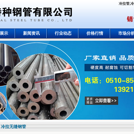
冷拉管,
展示
新闻资讯
行业动态
价格行情
市场分
冷拉无缝钢管