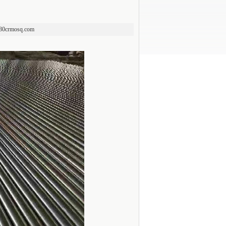
.30crmosq.com