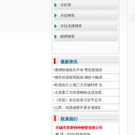
冷拉管
冷拉钢管
冷拉无缝钢管
精密钢管
最新资讯
澳洲联储按兵不动 警告能源价…
钢市供需双弱延续 钢价小幅承…
欧洲央行上调三大关键利率 全…
太原重工与济源钢铁达成深度…
《求是》杂志发表习近平总书…
山西：动真碰硬开展全省煤矿…
联系我们
无锡市苏桥特种钢管有限公司
电 话：0510-85362028