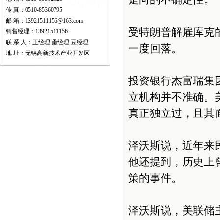
走向的不确定性。”
传 真：0510-85360795
邮 箱：13921511156@163.com
受特朗普解雇库克
销售经理：13921511156
联 系 人：王经理 桑经理 豆经理
一度回落。
地 址：无锡高新技术产业开发区
投资银行杰富瑞集
立机构并不准确。
真正独立过，且其
泽沃斯说，近年来
他还提到，历史上
策的事件。
泽沃斯说，美联储