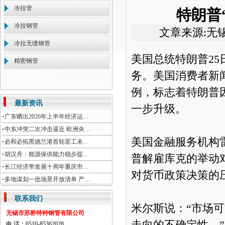
冷拉管
特朗普
冷拉钢管
文章来源:无
冷拉无缝钢管
美国总统特朗普2
精密钢管
务。美国消费者新
例，标志着特朗普
最新资讯
一步升级。
广东晒出2026年上半年经济运…
中东冲突二次冲击逼近 欧洲央…
美国金融服务机构
必和必拓黑德兰港首轮罢工未…
胡汉舟：能源保供能力稳步提…
普解雇库克的举动
长江经济带发展十周年重庆市…
对货币政策决策的
多地谋划一批场景开放清单 产…
联系我们
米尔斯说：“市场
无锡市苏桥特种钢管有限公司
电 话：0510-85362028