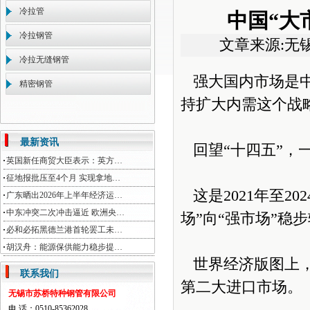
冷拉管
中国“大
冷拉钢管
文章来源:无
冷拉无缝钢管
强大国内市场是中
精密钢管
持扩大内需这个战
最新资讯
回望“十四五”，一
英国新任商贸大臣表示：英方…
征地报批压至4个月 实现拿地…
这是2021年至2
广东晒出2026年上半年经济运…
中东冲突二次冲击逼近 欧洲央…
场”向“强市场”稳
必和必拓黑德兰港首轮罢工未…
胡汉舟：能源保供能力稳步提…
世界经济版图上，
联系我们
第二大进口市场。
无锡市苏桥特种钢管有限公司
电 话：0510-85362028