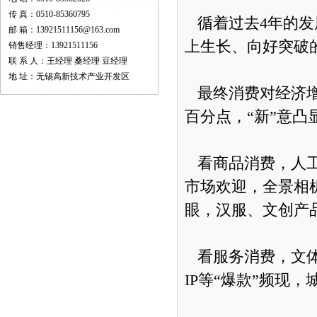
传 真：0510-85360795
循着过去4年的发
邮 箱：13921511156@163.com
上生长、向好突破
销售经理：13921511156
联 系 人：王经理 桑经理 豆经理
地 址：无锡高新技术产业开发区
最终消费对经济增长
百分点，“新”意凸
看商品消费，人工
市场欢迎，全景相
眼，汉服、文创产
看服务消费，文体
IP等“爆款”频现