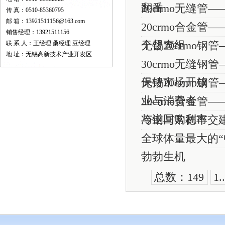
翻番
20crmo无缝管
传 真：0510-85360795
邮 箱：13921511156@163.com
20crmo合金
销售经理：13921511156
个督查组
联 系 人：王经理 桑经理 豆经理
无锡20crmo
地 址：无锡高新技术产业开发区
30crmo无缝
保持市场开放
无锡20crmo
业与消费者
20crmo合金
与逆回购利率
冷钢与常德市交
全球体量最大的
勃勃生机
总数：149
1.