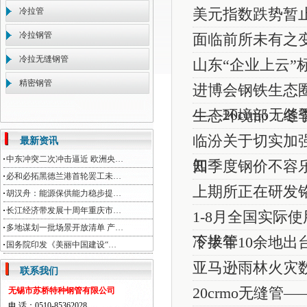
冷拉管
美元指数跌势暂止 
冷拉钢管
面临前所未有之
冷拉无缝钢管
山东“企业上云”
精密钢管
进博会钢铁生态
——20crmo无缝
生态环境部：冬
临汾关于切实加强
最新资讯
中东冲突二次冲击逼近 欧洲央…
知
四季度钢价不容乐观
必和必拓黑德兰港首轮罢工未…
上期所正在研发
胡汉舟：能源保供能力稳步提…
长江经济带发展十周年重庆市…
1-8月全国实际使用
多地谋划一批场景开放清单 产…
冷拔管
下半年10余地
国务院印发《美丽中国建设“…
亚马逊雨林火灾数
联系我们
20crmo无缝
无锡市苏桥特种钢管有限公司
电 话：0510-85362028